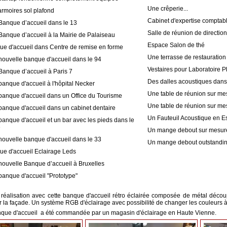
Une crêperie...
rmoires sol plafond
Cabinet d'expertise comptab
Banque d’accueil dans le 13
Salle de réunion de direction
anque d’accueil à la Mairie de Palaiseau
Espace Salon de thé
e d'accueil dans Centre de remise en forme
Une terrasse de restauration 
ouvelle banque d'accueil dans le 94
Vestaires pour Laboratoire 
anque d’accueil à Paris 7
Des dalles acoustiques dans
anque d'accueil à l'hôpital Necker
Une table de réunion sur me
anque d'accueil dans un Office du Tourisme
Une table de réunion sur me
anque d'accueil dans un cabinet dentaire
Un Fauteuil Acoustique en 
anque d'accueil et un bar avec les pieds dans le
e
Un mange debout sur mesur
ouvelle banque d'accueil dans le 33
Un mange debout outstanding
e d'accueil Eclairage Leds
ouvelle Banque d’accueil à Bruxelles
anque d'accueil "Prototype"
 réalisation avec cette banque d'accueil rétro éclairée composée de métal décou
la façade. Un système RGB d'éclairage avec possibilité de changer les couleurs à l
nque d'accueil a été commandée par un magasin d'éclairage en Haute Vienne.