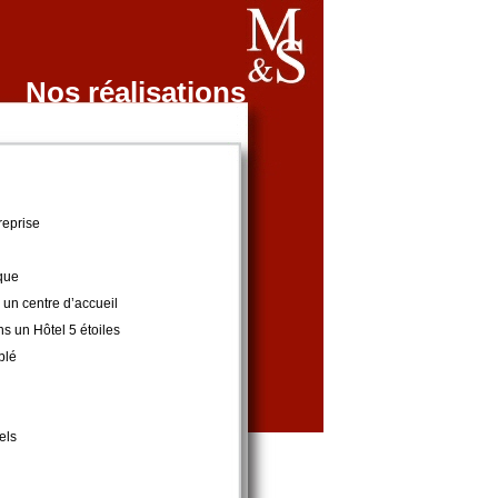
Nos réalisations
reprise
ique
 un centre d’accueil
s un Hôtel 5 étoiles
blé
els