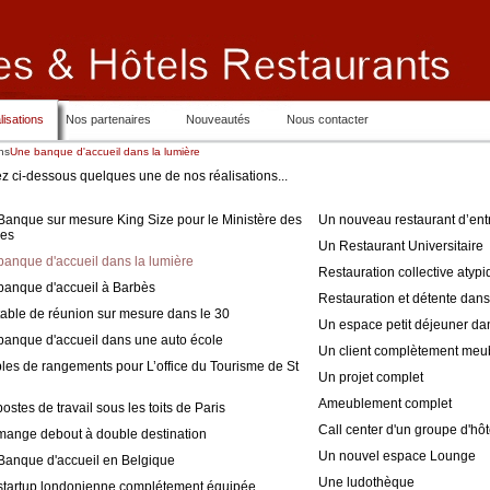
lisations
Nos partenaires
Nouveautés
Nous contacter
ns
Une banque d'accueil dans la lumière
 ci-dessous quelques une de nos réalisations...
anque sur mesure King Size pour le Ministère des
Un nouveau restaurant d’ent
es
Un Restaurant Universitaire
anque d'accueil dans la lumière
Restauration collective atyp
banque d'accueil à Barbès
Restauration et détente dans
able de réunion sur mesure dans le 30
Un espace petit déjeuner dan
banque d'accueil dans une auto école
Un client complètement meu
es de rangements pour L’office du Tourisme de St
Un projet complet
n
Ameublement complet
ostes de travail sous les toits de Paris
Call center d'un groupe d'hôt
mange debout à double destination
Un nouvel espace Lounge
Banque d'accueil en Belgique
Une ludothèque
startup londonienne complétement équipée