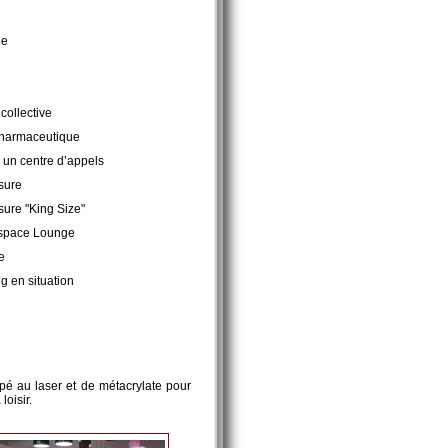
le
collective
Pharmaceutique
 un centre d’appels
sure
sure "King Size"
Espace Lounge
e
 en situation
pé au laser et de métacrylate pour
oisir.