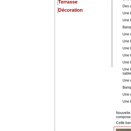
Terrasse
Des a
Décoration
Une 
Une B
Banqu
Une n
Une B
Une b
Une b
Une b
Une b
sabl
Une n
Banqu
Une n
Une b
Nouvelle
composer 
Cette ba