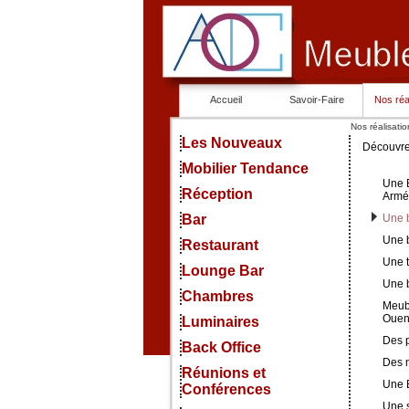
Accueil
Savoir-Faire
Nos réa
Nos réalisatio
Les Nouveaux
Découvrez
Mobilier Tendance
Une B
Réception
Armé
Bar
Une b
Une 
Restaurant
Une t
Lounge Bar
Une 
Chambres
Meubl
Oue
Luminaires
Des p
Back Office
Des 
Réunions et
Une 
Conférences
Une 