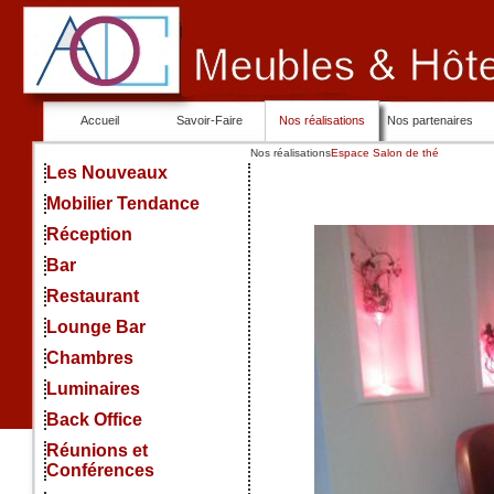
Accueil
Savoir-Faire
Nos réalisations
Nos partenaires
Nos réalisations
Espace Salon de thé
Les Nouveaux
Mobilier Tendance
Réception
Bar
Restaurant
Lounge Bar
Chambres
Luminaires
Back Office
Réunions et
Conférences